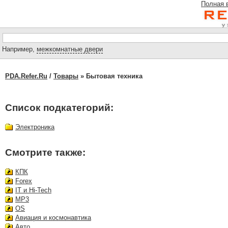
Полная 
Например,
межкомнатные двери
PDA.Refer.Ru
/
Товары
» Бытовая техника
Список подкатегорий:
Электроника
Смотрите также:
КПК
Forex
IT и Hi-Tech
MP3
OS
Авиация и космонавтика
Авто