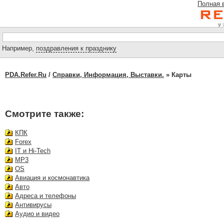
Полная 
Например,
поздравления к празднику
PDA.Refer.Ru
/
Справки, Информация, Выставки.
» Карты
Смотрите также:
КПК
Forex
IT и Hi-Tech
MP3
OS
Авиация и космонавтика
Авто
Адреса и телефоны
Антивирусы
Аудио и видео