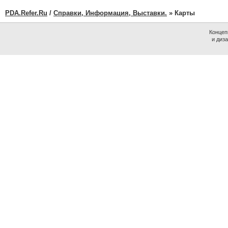
PDA.Refer.Ru
/
Справки, Информация, Выставки.
» Карты
Концеп
и диз